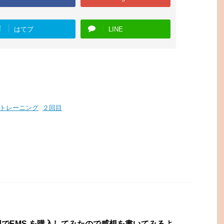
!
はてブ
LINE
トレーニング
,
２回目
でEMS を購入してみたので感想を書いてみるよ