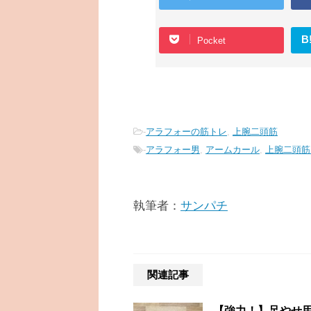
B
Pocket
-
アラフォーの筋トレ
,
上腕二頭筋
-
アラフォー男
,
アームカール
,
上腕二頭筋
執筆者：
サンパチ
関連記事
【強力！】足やせ用