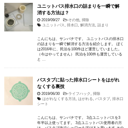
ユニットバス排水口の詰まりを一瞬で解
消する方法は？
2019/09/27
-
その他
,
掃除
ユニットバス
,
排水口
,
解消方法
,
詰まり
こんにちは、サンパチです。 ユニットバスの排水口
の詰まりを一瞬で解消する方法を紹介します。 ぼく
は2016年に、民泊を100件ほど運営していました。
（今はやってません） 民泊を100件も運営している
と …
バスタブに貼った排水口シートをはがれ
なくする裏技
2019/06/30
-
ライフハック
,
掃除
はがれなくする方法
,
はがれる
,
バスタブ
,
排水口
シート
こんにちは、サンパチです。 3点ユニットバスを3
年半以上使ってます。 3点ユニットバス使用者の方
は、バスタブ内でシャワーを浴びると思います その