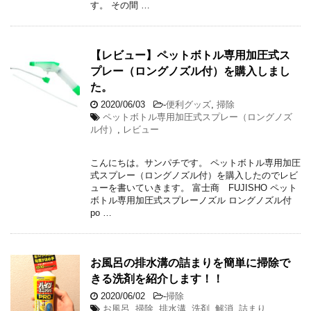
す。 その間 …
【レビュー】ペットボトル専用加圧式ス
プレー（ロングノズル付）を購入しまし
た。
2020/06/03
-
便利グッズ
,
掃除
ペットボトル専用加圧式スプレー（ロングノズ
ル付）
,
レビュー
こんにちは。サンパチです。 ペットボトル専用加圧
式スプレー（ロングノズル付）を購入したのでレビ
ューを書いていきます。 富士商 FUJISHO ペット
ボトル専用加圧式スプレーノズル ロングノズル付
po …
お風呂の排水溝の詰まりを簡単に掃除で
きる洗剤を紹介します！！
2020/06/02
-
掃除
お風呂
,
掃除
,
排水溝
,
洗剤
,
解消
,
詰まり