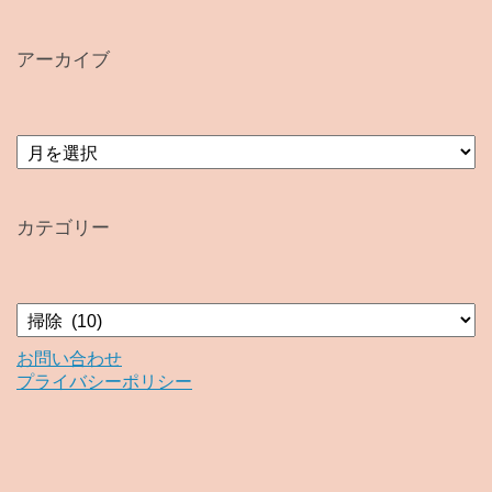
アーカイブ
ア
ー
カ
イ
カテゴリー
ブ
カ
テ
ゴ
お問い合わせ
リ
プライバシーポリシー
ー