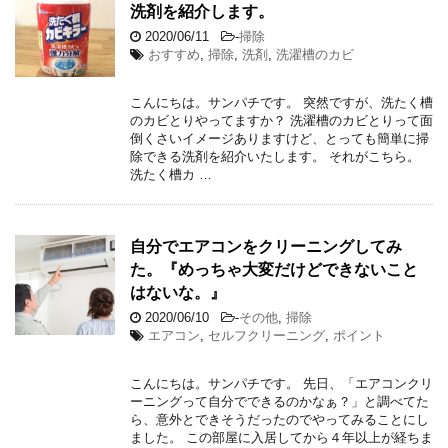
洗剤を紹介します。
2020/06/11
-
掃除
おすすめ
,
掃除
,
洗剤
,
洗濯槽のカビ
こんにちは。サンパチです。 突然ですが、洗たく槽
のカビとりやってますか？ 洗濯槽のカビとりって面
倒くさいイメージありますけど、とっても簡単に掃
除できる洗剤を紹介いたします。 それがこちら。
洗たく槽カ …
自分でエアコンをクリーニングしてみ
た。『めっちゃ大変だけどできないこと
はないな。』
2020/06/10
-
その他
,
掃除
エアコン
,
セルフクリーニング
,
ポイント
こんにちは。サンパチです。 先日、「エアコンクリ
ーニングって自分でできるのかなぁ？」と調べてた
ら、意外とできそうだったのでやってみることにし
ました。 この部屋に入居してから４年以上が経ちま