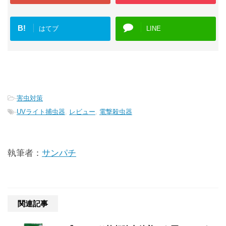
B!
はてブ
LINE
-
害虫対策
-
UVライト捕虫器
,
レビュー
,
電撃殺虫器
執筆者：
サンパチ
関連記事