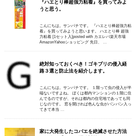
『ハエとり棒超強力粘着』を買ってみよ
うと思う。
こんにちは。サンパチです。 『ハエとり棒超強力粘
着』を買ってみようと思います。 ハエとり棒 超強
力粘着 [1セット入]posted with カエレバ楽天市場
AmazonYahooショッピング 先日、 …
絶対知っておくべき！ゴキブリの侵入経
路３選と防止法を紹介します。
こんにちは。サンパチです。 １階って虫の侵入が半
端ないですよね。 ぼくは都内マンションの１階に住
んでるのですが、それは都内の住宅地であっても同
じなのです。 窓を開ければ色んな虫がバンバン入っ
てきて本当 …
家に大発生したコバエを絶滅させた方法