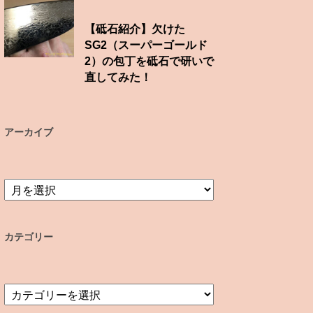
【砥石紹介】欠けた
SG2（スーパーゴールド
2）の包丁を砥石で研いで
直してみた！
アーカイブ
ア
ー
カ
イ
カテゴリー
ブ
カ
テ