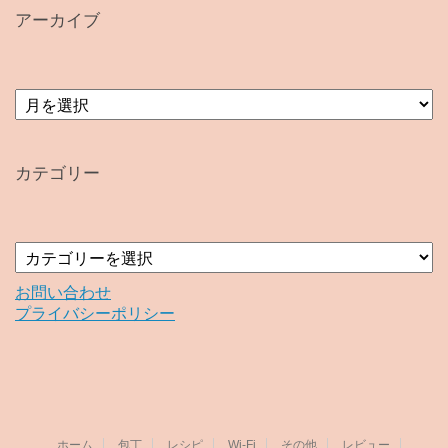
アーカイブ
ア
ー
カ
イ
カテゴリー
ブ
カ
テ
ゴ
お問い合わせ
リ
プライバシーポリシー
ー
ホーム
包丁
レシピ
Wi-Fi
その他
レビュー