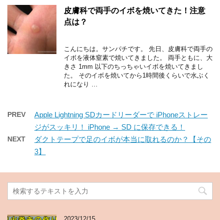
皮膚科で両手のイボを焼いてきた！注意
点は？
こんにちは。サンパチです。 先日、皮膚科で両手の
イボを液体窒素で焼いてきました。 両手ともに、大
きさ 1mm 以下のちっちゃいイボを焼いてきまし
た。 そのイボを焼いてから1時間後くらいで水ぶく
れになり …
PREV
Apple Lightning SDカードリーダーで iPhoneストレー
ジがスッキリ！ iPhone → SD に保存できる！
NEXT
ダクトテープで足のイボが本当に取れるのか？【その
3】
2023/12/15