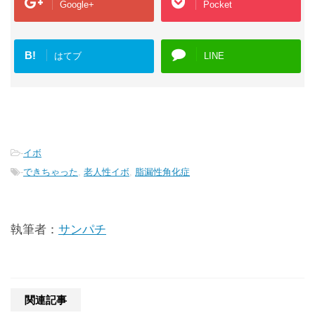
Google+
Pocket
B!
はてブ
LINE
-
イボ
-
できちゃった
,
老人性イボ
,
脂漏性角化症
執筆者：
サンパチ
関連記事