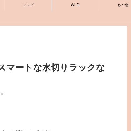
レシピ
Wi-Fi
その他
スマートな水切りラックな
0日