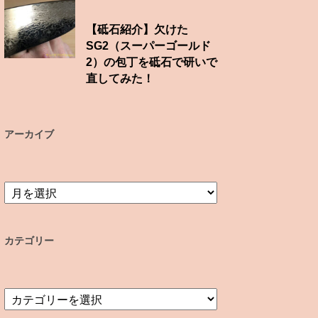
【砥石紹介】欠けた
SG2（スーパーゴールド
2）の包丁を砥石で研いで
直してみた！
アーカイブ
ア
ー
カ
イ
カテゴリー
ブ
カ
テ