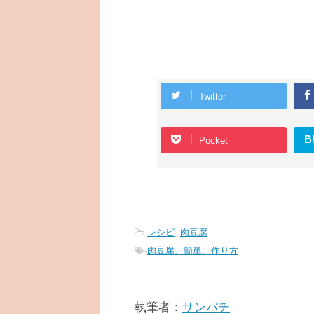
Twitter
B
Pocket
-
レシピ
,
肉豆腐
-
肉豆腐、簡単、作り方
執筆者：
サンパチ