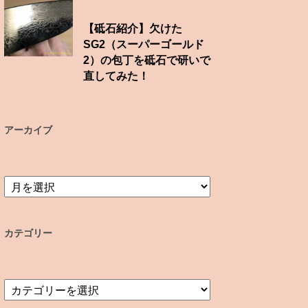
【砥石紹介】欠けた
SG2（スーパーゴールド
2）の包丁を砥石で研いで
直してみた！
アーカイブ
ア
ー
カ
イ
カテゴリー
ブ
カ
テ