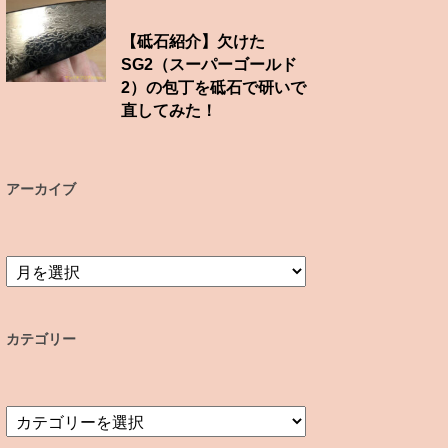
【砥石紹介】欠けた
SG2（スーパーゴールド
2）の包丁を砥石で研いで
直してみた！
アーカイブ
ア
ー
カ
イ
カテゴリー
ブ
カ
テ