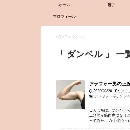
ホーム
包丁
プロフィール
HOME
>
ダンベル
「 ダンベル 」 一
アラフォー男の上
2020/06/20
-
アラ
アラフォー男
,
ダン
こんにちは。サンパチで
二頭筋が筋肉痛になりま
ってみた。 なので今日