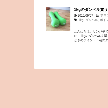
1kgのダンベル買
2019/09/07
-
アラ
1kg
,
ダンベル
,
ポイ
こんにちは、サンパチで
に、1kgのダンベルを
ときのポイント 1kgの