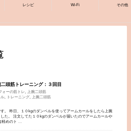
レシピ
Wi-Fi
その他
覧
腕二頭筋トレーニング：３回目
フォーの筋トレ
,
上腕二頭筋
ベル
,
トレーニング
,
上腕二頭筋
す。 昨日、１０kgのダンベルを使ってアームカールをしたら上腕
した。 注文してた１０kgのダンベルが届いたのでアームカールや
は軽めのト …