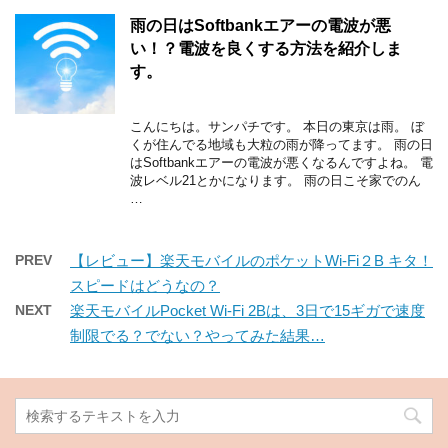
雨の日はSoftbankエアーの電波が悪
い！？電波を良くする方法を紹介しま
す。
こんにちは。サンパチです。 本日の東京は雨。 ぼ
くが住んでる地域も大粒の雨が降ってます。 雨の日
はSoftbankエアーの電波が悪くなるんですよね。 電
波レベル21とかになります。 雨の日こそ家でのん
…
PREV
【レビュー】楽天モバイルのポケットWi-Fi２B キタ！
スピードはどうなの？
NEXT
楽天モバイルPocket Wi-Fi 2Bは、3日で15ギガで速度
制限でる？でない？やってみた結果…