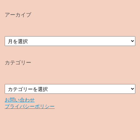
アーカイブ
ア
ー
カ
イ
カテゴリー
ブ
カ
テ
ゴ
お問い合わせ
リ
プライバシーポリシー
ー