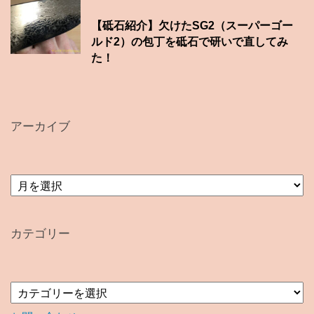
【砥石紹介】欠けたSG2（スーパーゴー
ルド2）の包丁を砥石で研いで直してみ
た！
アーカイブ
ア
ー
カ
イ
カテゴリー
ブ
カ
テ