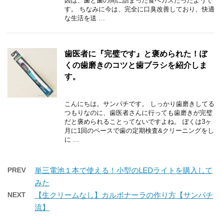
因は、歯と歯の間に詰まった食べカスだったようで
す。 ちなみに今は、完全に口臭改善しており、快適
な生活を送 …
歯医者に『完璧です』と褒められた！ぼ
くの歯磨きのコツと歯ブラシを紹介しま
す。
こんにちは。サンパチです。 しっかり歯磨きしてる
つもりなのに、歯医者さんに行っても歯磨きが完璧
だと褒められることってないですよね。 ぼくは3ヶ
月に1回のペースで歯の定期検査&クリーニングをし
に …
PREV
単三電池１本で使える！小型のLEDライトを購入して
みた
NEXT
【生クリームなし】カルボナーラの作り方【サンパチ
流】