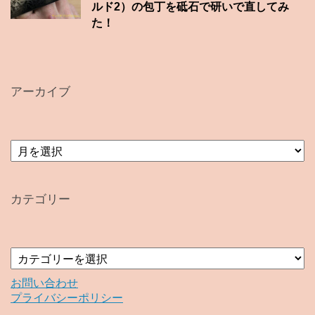
ルド2）の包丁を砥石で研いで直してみ
た！
アーカイブ
ア
ー
カ
イ
カテゴリー
ブ
カ
テ
ゴ
お問い合わせ
リ
プライバシーポリシー
ー