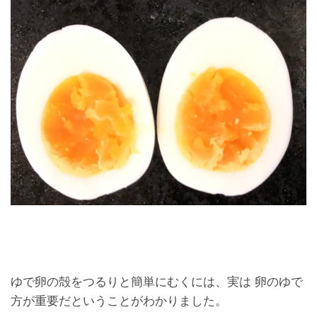
ゆで卵の殻をつるりと簡単にむくには、実は 卵のゆで
方が重要だということがわかりました。