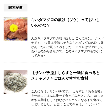
関連記事
キハダマグロの漬け（ヅケ）っておいし
いのかな？
天然キハダマグロの切り落とし こんにちは、サンパ
チです。 今日は美味しそうなキハダマグロの刺し身
があったので買ってみました。 マグロはヅケにして
食べるのが好きなので、このキハダマグロもヅケに
してみます …
【サンパチ流】しらすと一緒に食べると
メチャメチャごはんがすすむ食材
こんにちは。サンパチです。 しらすと「ある食材」
を一緒にごはんに乗せて食べてみたところ、 めちゃ
めちゃ美味しくておなかパンパンになるまで食べて
しまいました。 と言うことで今回は、「サンパチ