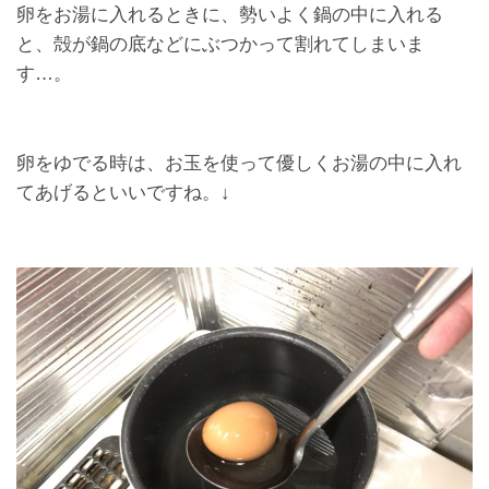
卵をお湯に入れるときに、勢いよく鍋の中に入れる
と、殻が鍋の底などにぶつかって割れてしまいま
す…。
卵をゆでる時は、お玉を使って優しくお湯の中に入れ
てあげるといいですね。↓