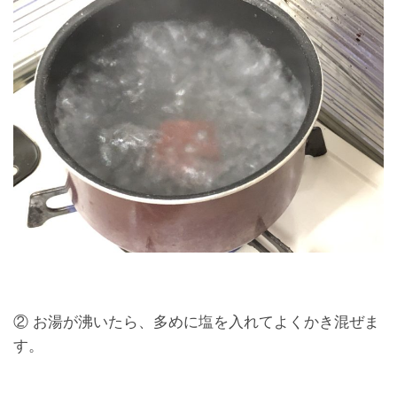
② お湯が沸いたら、多めに塩を入れてよくかき混ぜま
す。