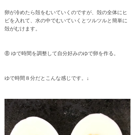
卵が冷めたら殻をむいていくのですが、殻の全体にヒ
ビを入れて、水の中でむいていくとツルツルと簡単に
殻がむけます。
⑧ ゆで時間を調整して自分好みのゆで卵を作る。
ゆで時間８分だとこんな感じです。↓