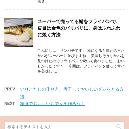
開き …
スーパーで売ってる鯖をフライパンで、
皮目は金色のパリパリに、身はふわふわ
に焼く方法
こんにちは、サンパチです。 秋になると脂がのった
サバがスーパーに並びますね。 美味しそうなサバを
見つけたのでフライパンで焼いて食べました。 おい
しかったです＾＾ 今回は、フライパンを使ってサバ
を美味し …
PREV
いりこだしの作り方／煮干しでおいしいダシをとる方
法
NEXT
家庭でおいしいおでんを作ろう！