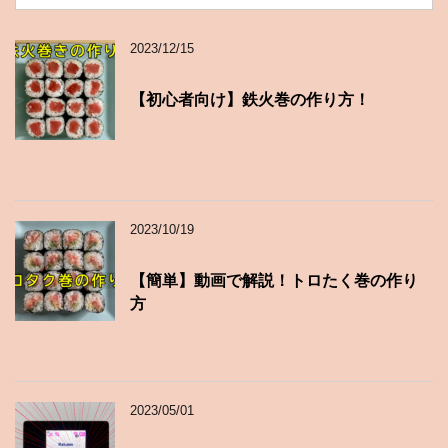
2023/12/15
【初心者向け】鉄火巻の作り方！
2023/10/19
【簡単】動画で解説！トロたく巻の作り
方
2023/05/01