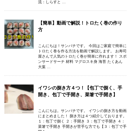
流：しらすと …
【簡単】動画で解説！トロたく巻の作り
方
こんにちは！サンパチです。 今回はご家庭で簡単に
トロたく巻を作る方法を動画で解説します。 お寿司
屋さんで人気のトロたく巻が簡単に作れます！ スポ
ンサードサーチ 材料 マグロスキ身 海苔 たくあん
大葉 …
イワシの捌き方４つ！【包丁で捌く、手
開き、包丁で手開き、菜箸で手開き】
こんにちは。サンパチです。 イワシの捌き方を動画
にまとめました！ 捌き方は４つ紹介しております。
１：包丁で捌く ２：手開き ３：包丁で手開き ４：
菜箸で手開き 手開きが苦手な方でも【３：包丁で手