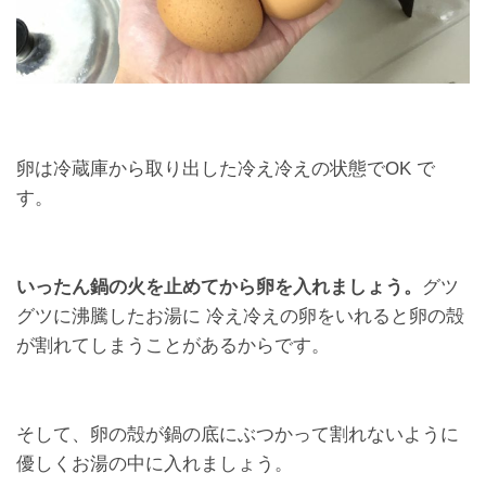
卵は冷蔵庫から取り出した冷え冷えの状態でOK で
す。
いったん鍋の火を止めてから卵を入れましょう。
グツ
グツに沸騰したお湯に 冷え冷えの卵をいれると卵の殻
が割れてしまうことがあるからです。
そして、卵の殻が鍋の底にぶつかって割れないように
優しくお湯の中に入れましょう。