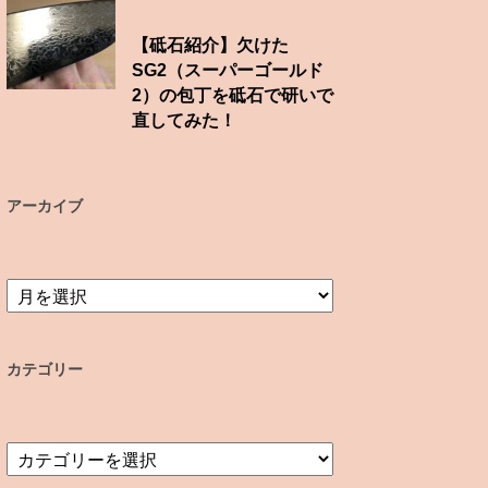
【砥石紹介】欠けた
SG2（スーパーゴールド
2）の包丁を砥石で研いで
直してみた！
アーカイブ
ア
ー
カ
イ
カテゴリー
ブ
カ
テ