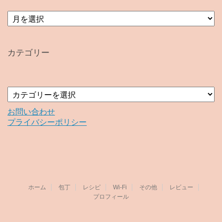
ア
ー
カ
イ
カテゴリー
ブ
カ
テ
ゴ
お問い合わせ
リ
プライバシーポリシー
ー
ホーム
包丁
レシピ
Wi-Fi
その他
レビュー
プロフィール