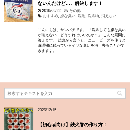
ないんだけど…←解決します！
2019/09/22
-
その他
おすすめ
,
嫌な臭い
,
洗剤
,
洗濯物
,
消えない
こんにちは、サンパチです。 「洗濯しても嫌な臭い
が消えない…どうすればいいのか？」 こんな疑問に
答えます。 結論から言うと、ニュービーズを使うと
洗濯物に残っているイヤな臭いを消し去ることがで
きますよ。 …
2023/12/15
【初心者向け】鉄火巻の作り方！