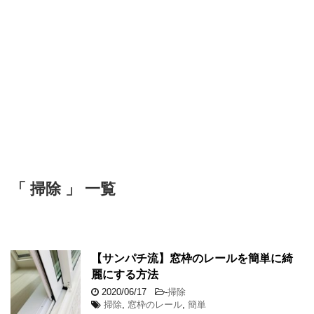
「 掃除 」 一覧
【サンパチ流】窓枠のレールを簡単に綺
麗にする方法
2020/06/17
-
掃除
掃除
,
窓枠のレール
,
簡単