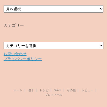
ア
ー
カ
イ
カテゴリー
ブ
カ
テ
ゴ
お問い合わせ
リ
プライバシーポリシー
ー
ホーム
包丁
レシピ
Wi-Fi
その他
レビュー
プロフィール