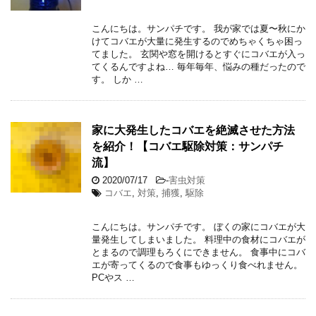
こんにちは。サンパチです。 我が家では夏〜秋にか
けてコバエが大量に発生するのでめちゃくちゃ困っ
てました。 玄関や窓を開けるとすぐにコバエが入っ
てくるんですよね… 毎年毎年、悩みの種だったので
す。 しか …
家に大発生したコバエを絶滅させた方法
を紹介！【コバエ駆除対策：サンパチ
流】
2020/07/17
-
害虫対策
コバエ
,
対策
,
捕獲
,
駆除
こんにちは。サンパチです。 ぼくの家にコバエが大
量発生してしまいました。 料理中の食材にコバエが
とまるので調理もろくにできません。 食事中にコバ
エが寄ってくるので食事もゆっくり食べれません。
PCやス …