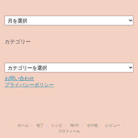
ア
ー
カ
イ
カテゴリー
ブ
カ
テ
ゴ
お問い合わせ
リ
プライバシーポリシー
ー
ホーム
包丁
レシピ
Wi-Fi
その他
レビュー
プロフィール