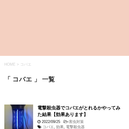
HOME
>
コバエ
「 コバエ 」 一覧
電撃殺虫器でコバエがとれるかやってみ
た結果【効果あります】
2022/09/25
-
害虫対策
コバエ
,
効果
,
電撃殺虫器