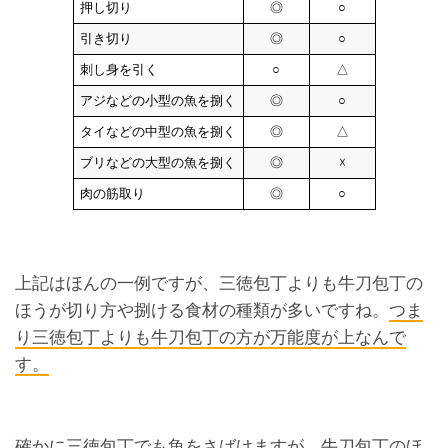
押し切り
◎
○
引き切り
◎
○
刺し身を引く
○
△
アジなどの小型の魚を捌く
◎
○
タイなどの中型の魚を捌く
◎
△
ブリなどの大型の魚を捌く
◎
☓
肉の筋取り
◎
○
上記はほんの一例ですが、三徳包丁よりも牛刀包丁の
ほうが切り方や捌ける食材の種類が多いですね。
つま
り三徳包丁よりも牛刀包丁の方が万能度が上なんで
す。
確かに三徳包丁でも魚をさばけますが、牛刀包丁のほ