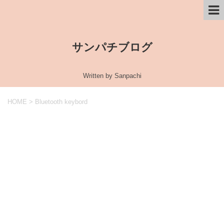
サンパチブログ
Written by Sanpachi
HOME
>
Bluetooth keybord