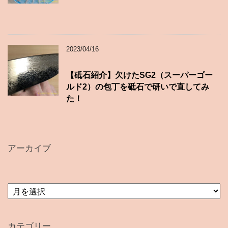
2023/04/16
【砥石紹介】欠けたSG2（スーパーゴー
ルド2）の包丁を砥石で研いで直してみ
た！
アーカイブ
ア
ー
カ
イ
カテゴリー