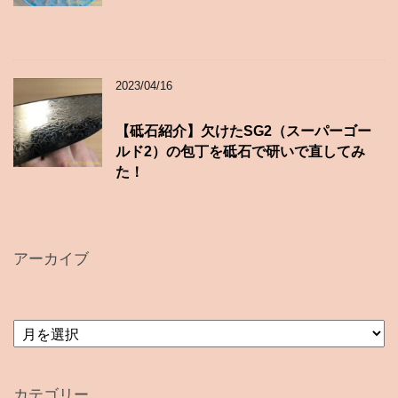
2023/04/16
【砥石紹介】欠けたSG2（スーパーゴー
ルド2）の包丁を砥石で研いで直してみ
た！
アーカイブ
ア
ー
カ
イ
カテゴリー