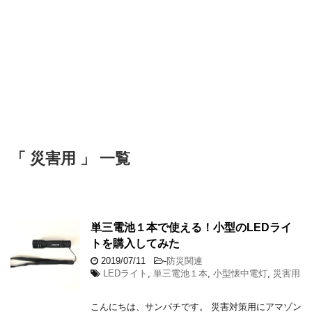
「 災害用 」 一覧
単三電池１本で使える！小型のLEDライ
トを購入してみた
2019/07/11
-
防災関連
LEDライト
,
単三電池１本
,
小型懐中電灯
,
災害用
こんにちは、サンパチです。 災害対策用にアマゾン