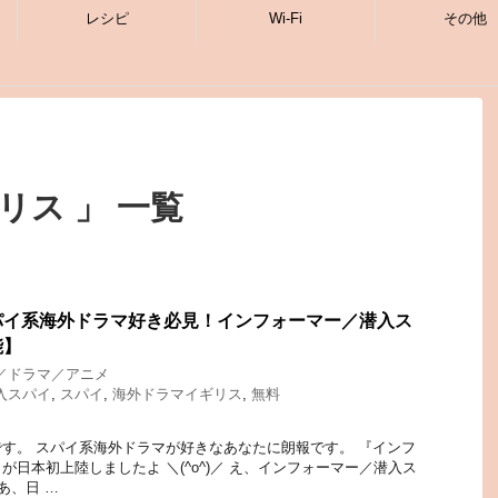
レシピ
Wi-Fi
その他
リス 」 一覧
パイ系海外ドラマ好き必見！インフォーマー／潜入ス
能】
／ドラマ／アニメ
入スパイ
,
スパイ
,
海外ドラマイギリス
,
無料
す。 スパイ系海外ドラマが好きなあなたに朗報です。 『インフ
日本初上陸しましたよ ＼(^o^)／ え、インフォーマー／潜入ス
あ、日 …