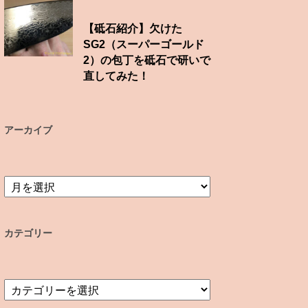
【砥石紹介】欠けた
SG2（スーパーゴールド
2）の包丁を砥石で研いで
直してみた！
アーカイブ
ア
ー
カ
イ
カテゴリー
ブ
カ
テ