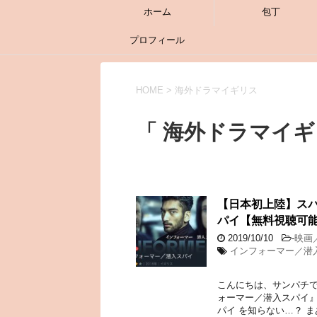
ホーム
包丁
プロフィール
HOME
>
海外ドラマイギリス
「 海外ドラマイギ
【日本初上陸】ス
パイ【無料視聴可
2019/10/10
-
映画
インフォーマー／潜
こんにちは、サンパチで
ォーマー／潜入スパイ』が
パイ を知らない…？ ま