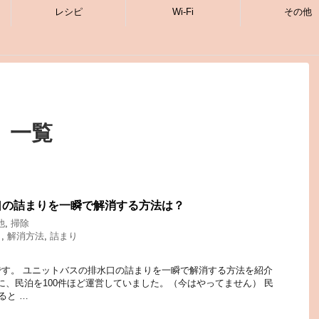
レシピ
Wi-Fi
その他
 一覧
口の詰まりを一瞬で解消する方法は？
他
,
掃除
口
,
解消方法
,
詰まり
す。 ユニットバスの排水口の詰まりを一瞬で解消する方法を紹介
年に、民泊を100件ほど運営していました。（今はやってません） 民
ると …