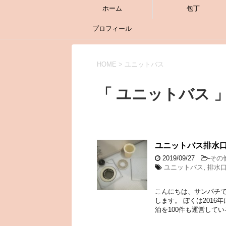
ホーム
包丁
プロフィール
HOME
>
ユニットバス
「 ユニットバス 」
ユニットバス排水
2019/09/27
-
その
ユニットバス
,
排水
こんにちは、サンパチで
します。 ぼくは2016
泊を100件も運営してい