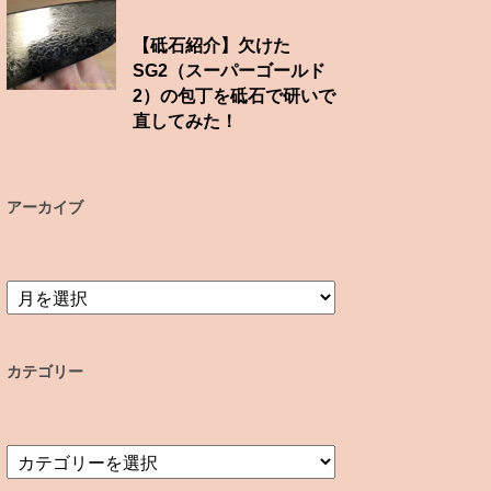
【砥石紹介】欠けた
SG2（スーパーゴールド
2）の包丁を砥石で研いで
直してみた！
アーカイブ
ア
ー
カ
イ
カテゴリー
ブ
カ
テ