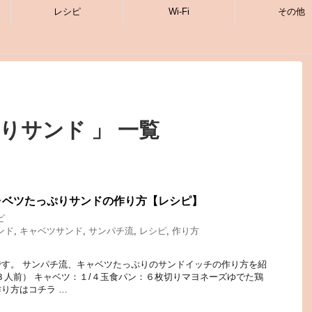
レシピ
Wi-Fi
その他
りサンド 」 一覧
ャベツたっぷりサンドの作り方【レシピ】
ピ
ンド
,
キャベツサンド
,
サンパチ流
,
レシピ
,
作り方
す。 サンパチ流、キャベツたっぷりのサンドイッチの作り方を紹
３人前） キャベツ：１/４玉食パン：６枚切りマヨネーズゆでた鶏
り方はコチラ …