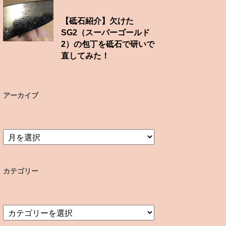
【砥石紹介】欠けた
SG2（スーパーゴールド
2）の包丁を砥石で研いで
直してみた！
アーカイブ
ア
ー
カ
イ
カテゴリー
ブ
カ
テ