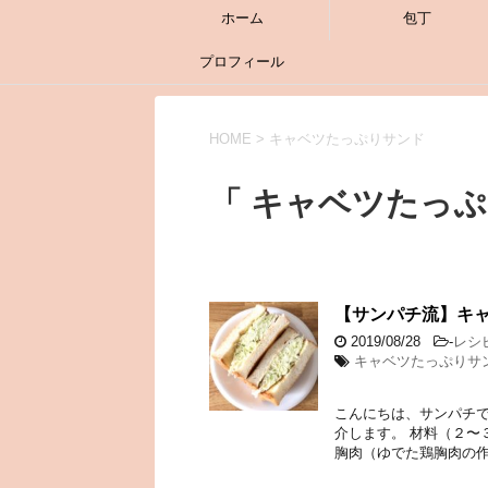
ホーム
包丁
プロフィール
HOME
>
キャベツたっぷりサンド
「 キャベツたっぷ
【サンパチ流】キ
2019/08/28
-
レシ
キャベツたっぷりサ
こんにちは、サンパチで
介します。 材料（２〜
胸肉（ゆでた鶏胸肉の作