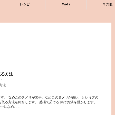
レシピ
Wi-Fi
その他
取る方法
ピ
方法
す。 なめこのヌメリが苦手、なめこのヌメリが嫌い、という方の
を取る方法を紹介します。 熱湯で茹でる 鍋でお湯を沸かします。
中になめこ …