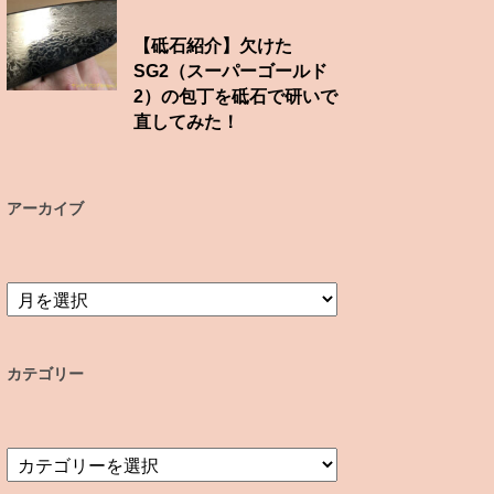
【砥石紹介】欠けた
SG2（スーパーゴールド
2）の包丁を砥石で研いで
直してみた！
アーカイブ
ア
ー
カ
イ
カテゴリー
ブ
カ
テ