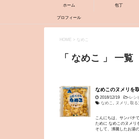
ホーム
包丁
プロフィール
HOME
>
なめこ
「 なめこ 」 一覧
なめこのヌメリを
2018/12/19
-
レシ
なめこ
,
ヌメリ
,
取る
こんにちは、サンパチで
ために なめこのヌメリ
そして、沸騰したお湯の