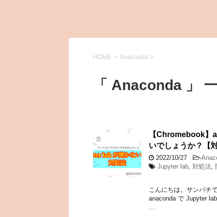
HOME
>
Anaconda
>
「 Anaconda 」 
【Chromebook】
いでしょうか？【
2022/10/27
-
Anac
Jupyter lab
,
対処法
,
こんにちは。サンパチです。
anaconda で Jup
…