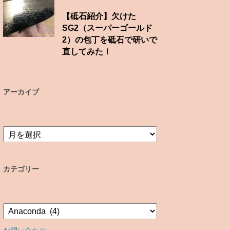
【砥石紹介】欠けた
SG2（スーパーゴールド
2）の包丁を砥石で研いで
直してみた！
アーカイブ
ア
ー
カ
イ
カテゴリー
ブ
カ
テ
ゴ