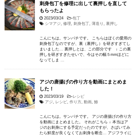
刺身包丁を修理に出して裏押しを直して
もらったよ
2023/03/24
-
包丁
シマアジ
,
修理
,
刺身包丁
,
薄造り
,
裏押し
こんにちは。サンパチです。 こちらはぼくの愛用の
刺身包丁なのですが、裏（裏押し）を研ぎすぎてし
まいました… 裏押しとは、この部分です ↓ この裏
押しを研ぎすぎたせいで、今はその幅５mmほどに
なってしま …
アジの唐揚げの作り方を動画にまとめま
した！
2023/03/19
-
レシピ
アジ
,
レシピ
,
作り方
,
動画
,
鯵
こんにちは。サンパチです。 アジの唐揚げの作り方
を動画にまとめました。 それがこちら ↓ 本当はア
ジのお刺身にする予定だったのですが、さばいてみ
たら鮮度が良くなくてお刺身を断念… アジフライに