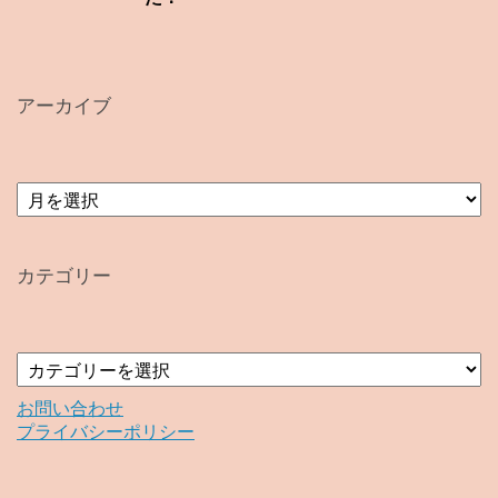
アーカイブ
ア
ー
カ
イ
カテゴリー
ブ
カ
テ
ゴ
お問い合わせ
リ
プライバシーポリシー
ー