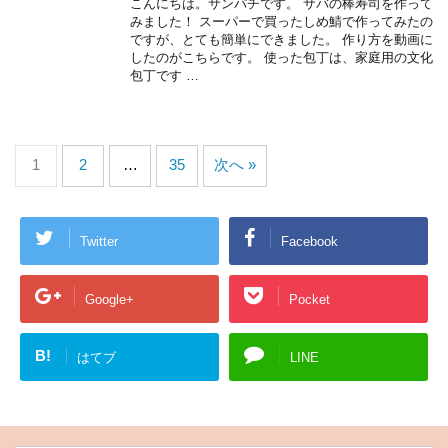
こんにちは。サンパチです。 サバの棒寿司を作って
みました！ スーパーで買ったしめ鯖で作ってみたの
ですが、とても簡単にできました。 作り方を動画に
したのがこちらです。 使った包丁は、家庭用の文化
包丁です …
1
2
…
35
次へ »
Twitter
Facebook
Google+
Pocket
B!
はてブ
LINE