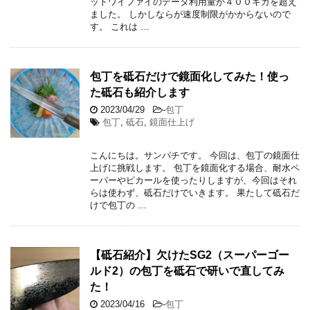
ットワイファイのデータ利用量が４００ギガを超え
ました。 しかしならが速度制限がかからないので
す。 これは …
包丁を砥石だけで鏡面化してみた！使っ
た砥石も紹介します
2023/04/29
-
包丁
包丁
,
砥石
,
鏡面仕上げ
こんにちは。サンパチです。 今回は、包丁の鏡面仕
上げに挑戦します。 包丁を鏡面化する場合、耐水ペ
ーパーやピカールを使ったりしますが、今回はそれ
らは使わず、砥石だけでいきます。 果たして砥石だ
けで包丁の …
【砥石紹介】欠けたSG2（スーパーゴー
ルド2）の包丁を砥石で研いで直してみ
た！
2023/04/16
-
包丁