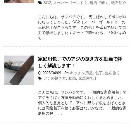
SG2
,
スーパーゴールド２
,
砥石で研ぐ
,
砥石紹介
こんにちは。サンパチです。 刃こぼれしてボロボロ
になってしまった、SG2（スーパーゴールド２）の
三徳包丁がこちらです ↓ この包丁を砥石で研いで自
力で修理しました ↓ ネットで調べたら、『SG2はめ
ち …
家庭用包丁でのアジの捌き方を動画で詳
しく解説します！
2023/04/09
-
キッチン用品
,
包丁
,
魚を捌く
アジの捌き方
,
動画
,
家庭用包丁
こんにちは。サンパチです。 一般的な家庭用包丁で
アジをさばく方法を動画にくわしくまとめました。
個人的な意見として、アジに限らず魚をさばくとき
には高級包丁を使う必要はないかなと。 一般的な家
庭用の包丁 …