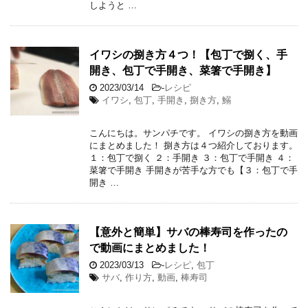
しようと …
イワシの捌き方４つ！【包丁で捌く、手
開き、包丁で手開き、菜箸で手開き】
2023/03/14
-
レシピ
イワシ
,
包丁
,
手開き
,
捌き方
,
鰯
こんにちは。サンパチです。 イワシの捌き方を動画
にまとめました！ 捌き方は４つ紹介しております。
１：包丁で捌く ２：手開き ３：包丁で手開き ４：
菜箸で手開き 手開きが苦手な方でも【３：包丁で手
開き …
【意外と簡単】サバの棒寿司を作ったの
で動画にまとめました！
2023/03/13
-
レシピ
,
包丁
サバ
,
作り方
,
動画
,
棒寿司