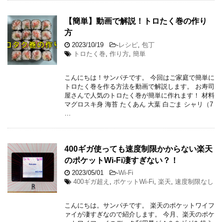
【簡単】動画で解説！トロたく巻の作り
方
2023/10/19
-
レシピ
,
包丁
トロたく巻
,
作り方
,
簡単
こんにちは！サンパチです。 今回はご家庭で簡単に
トロたく巻を作る方法を動画で解説します。 お寿司
屋さんで人気のトロたく巻が簡単に作れます！ 材料
マグロスキ身 海苔 たくあん 大葉 白ごま シャリ（7
…
400ギガ使っても速度制限かからない楽天
のポケットWi-Fi凄すぎない？！
2023/05/01
-
Wi-Fi
400ギガ超え
,
ポケットWi-Fi
,
楽天
,
速度制限なし
こんにちは。サンパチです。 楽天のポケットワイフ
ァイが凄すぎなので紹介します。 今月、楽天のポケ