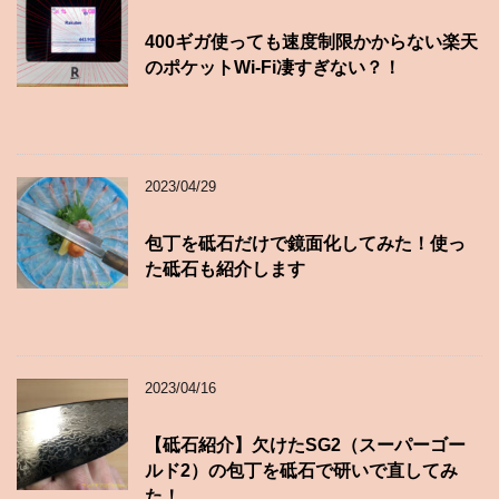
400ギガ使っても速度制限かからない楽天
のポケットWi-Fi凄すぎない？！
2023/04/29
包丁を砥石だけで鏡面化してみた！使っ
た砥石も紹介します
2023/04/16
【砥石紹介】欠けたSG2（スーパーゴー
ルド2）の包丁を砥石で研いで直してみ
た！