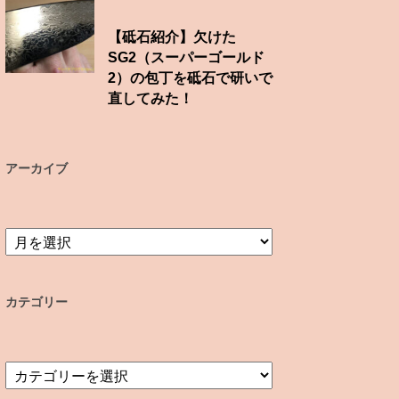
【砥石紹介】欠けた
SG2（スーパーゴールド
2）の包丁を砥石で研いで
直してみた！
アーカイブ
ア
ー
カ
イ
カテゴリー
ブ
カ
テ