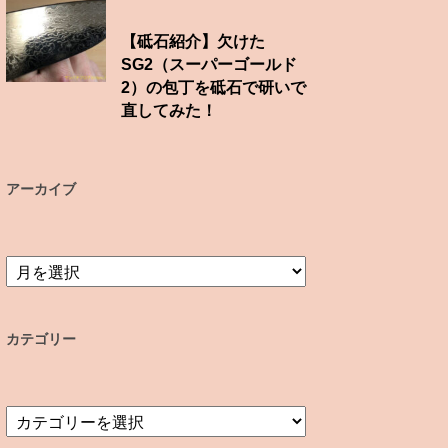
【砥石紹介】欠けた
SG2（スーパーゴールド
2）の包丁を砥石で研いで
直してみた！
アーカイブ
ア
ー
カ
イ
カテゴリー
ブ
カ
テ