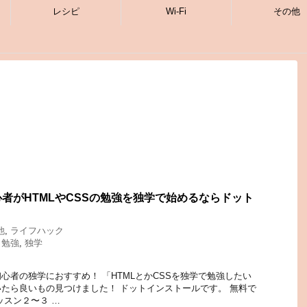
レシピ
Wi-Fi
その他
者がHTMLやCSSの勉強を独学で始めるならドット
他
,
ライフハック
,
勉強
,
独学
心者の独学におすすめ！ 「HTMLとかCSSを独学で勉強したい
たら良いもの見つけました！ ドットインストールです。 無料で
ッスン２〜３ …