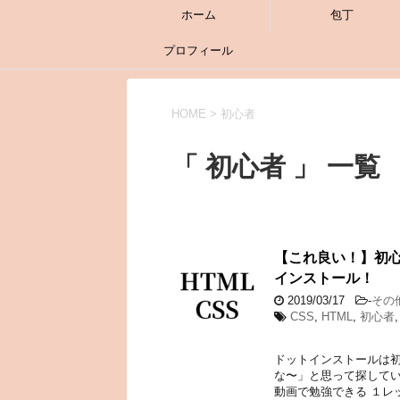
ホーム
包丁
プロフィール
HOME
>
初心者
「 初心者 」 一覧
【これ良い！】初心
インストール！
2019/03/17
-
その
CSS
,
HTML
,
初心者
ドットインストールは初
な〜」と思って探してい
動画で勉強できる １レ