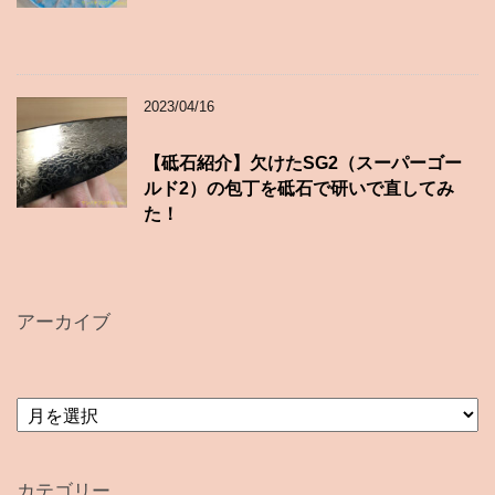
2023/04/16
【砥石紹介】欠けたSG2（スーパーゴー
ルド2）の包丁を砥石で研いで直してみ
た！
アーカイブ
ア
ー
カ
イ
カテゴリー