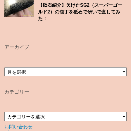
【砥石紹介】欠けたSG2（スーパーゴー
ルド2）の包丁を砥石で研いで直してみ
た！
アーカイブ
ア
ー
カ
イ
カテゴリー
ブ
カ
テ
ゴ
お問い合わせ