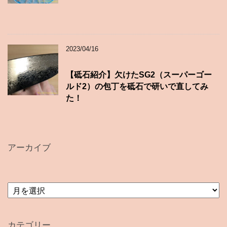
2023/04/16
【砥石紹介】欠けたSG2（スーパーゴー
ルド2）の包丁を砥石で研いで直してみ
た！
アーカイブ
ア
ー
カ
イ
カテゴリー